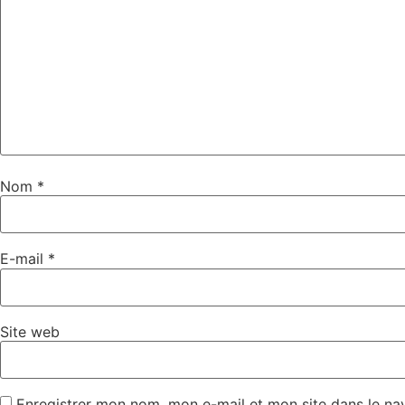
Nom
*
E-mail
*
Site web
Enregistrer mon nom, mon e-mail et mon site dans le n